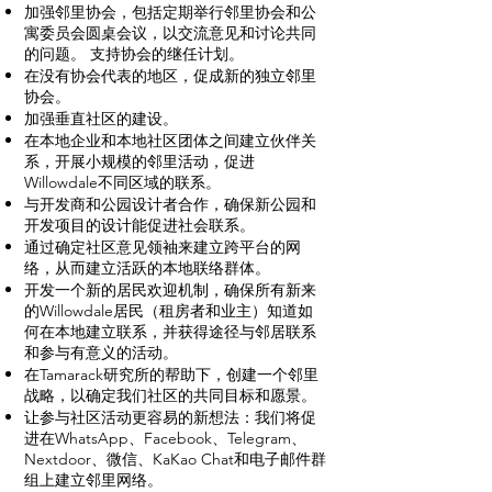
建立更紧密联结的社区
加强邻里协会，包括定期举行邻里协会和公
寓委员会圆桌会议，以交流意见和讨论共同
的问题。 支持协会的继任计划。
在没有协会代表的地区，促成新的独立邻里
一个为你工作的
协会。
加强垂直社区的建设。
市议员办公室
在本地企业和本地社区团体之间建立伙伴关
系，开展小规模的邻里活动，促进
Willowdale不同区域的联系。
与开发商和公园设计者合作，确保新公园和
开发项目的设计能促进社会联系。
通过确定社区意见领袖来建立跨平台的网
络，从而建立活跃的本地联络群体。
开发一个新的居民欢迎机制，确保所有新来
的Willowdale居民（租房者和业主）知道如
何在本地建立联系，并获得途径与邻居联系
和参与有意义的活动。
在Tamarack研究所的帮助下，创建一个邻里
战略，以确定我们社区的共同目标和愿景。
让参与社区活动更容易的新想法：我们将促
进在WhatsApp、Facebook、Telegram、
Nextdoor、微信、KaKao Chat和电子邮件群
组上建立邻里网络。