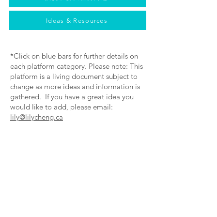
Ideas & Resources
*Click on blue bars for further details on
each platform category. Please note: This
platform is a living document subject to
change as more ideas and information is
gathered. If you have a great idea you
would like to add, please email:
lily@lilycheng.ca
建立更紧密联
结的社区